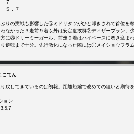
５．７
３．５．７
）
月ぶりの実戦も影響した⑤ミドリタツがひと叩きされて首位を
合わなかった３走前９着以外は安定度抜群②ディザーブラン、
味方に③ドリーミーガール、前走９着はハイペースに巻き込ま
さり逆転まで十分。先行激化になった際には①メイショウフラ
よこてん
取り戻してきているのは朗報。距離短縮で改めての狙いと期待
ション
3,5,7