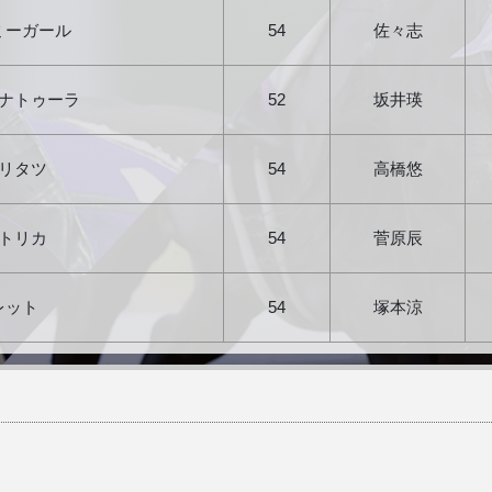
ミーガール
54
佐々志
ナトゥーラ
52
坂井瑛
リタツ
54
高橋悠
トリカ
54
菅原辰
レット
54
塚本涼