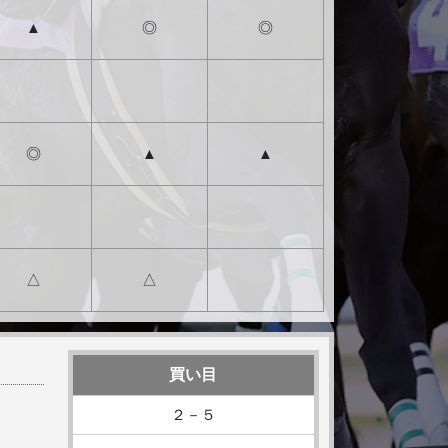
▲
◎
◎
◎
▲
▲
△
△
買い目
２－５