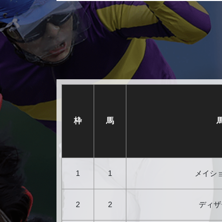
枠
馬
1
1
メイシ
2
2
ディザ