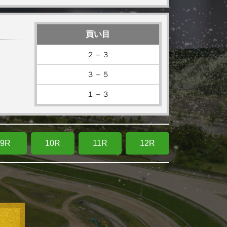
買い目
２－３
３－５
１－３
9R
10R
11R
12R