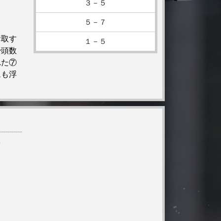
３－５
５－７
奪取す
１－５
少頭数
れた⑦
ムも浮
を