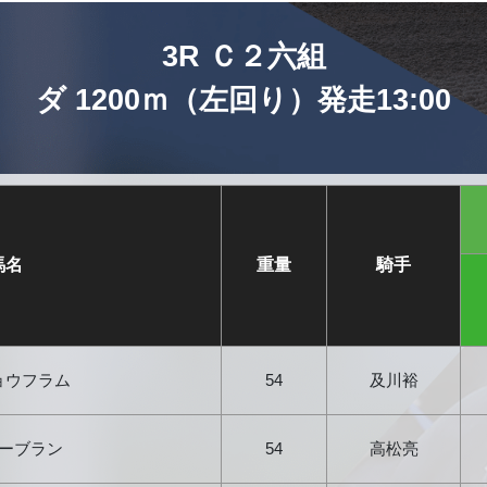
3R Ｃ２六組
ダ 1200ｍ（左回り）発走13:00
馬名
重量
騎手
ョウフラム
54
及川裕
ーブラン
54
高松亮