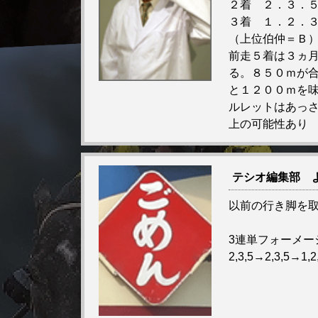
２着 ２．３．
３着 １．２．
（上位伯仲＝Ｂ
前走５着は３ヵ
る。８５０ｍが
と１２００ｍを
ルレットはあっ
上の可能性あり
テシオ編集部 
以前の行き脚を
3連単フォーメー
2,3,5→2,3,5→1,2,