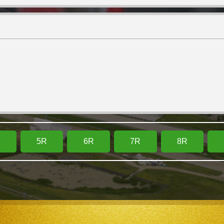
R
5R
6R
7R
8R