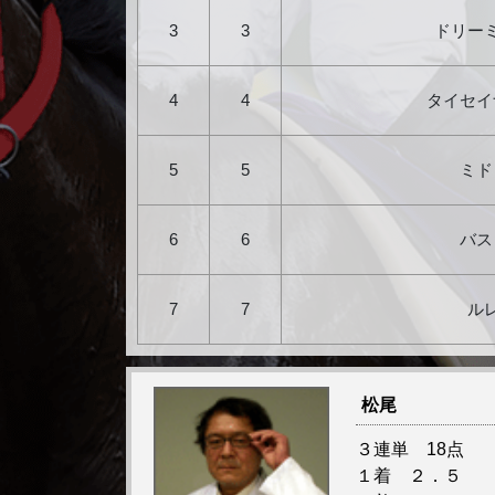
3
3
ドリー
4
4
タイセイ
5
5
ミド
6
6
バス
7
7
ル
松尾
３連単 18点
１着 ２．５