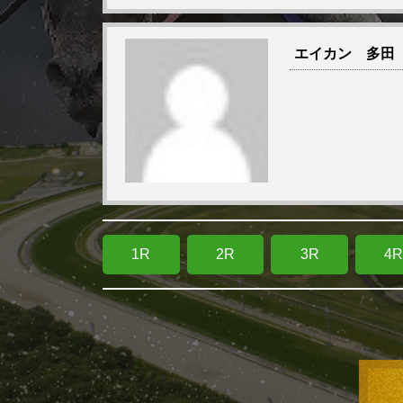
エイカン 多田
1R
2R
3R
4