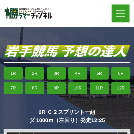
1R
2R
3R
4R
5R
6R
7R
8R
9R
10R
11R
12R
2R Ｃ２スプリント一組
ダ 1000ｍ（左回り）発走12:25