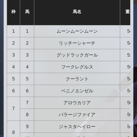
枠
馬
馬名
重量
1
1
ムーンムーンムーン
54
2
2
リッチーシャーチ
54
3
3
グッドラックガール
52
4
4
フークレグルス
56
5
5
クーラント
54
6
6
ベニノエンゼル
54
7
アロウカリア
56
7
8
バラージファイア
56
9
ジャスタヘイロー
54
8