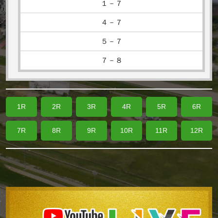
１－７
４－７
５－７
７－８
1R
2R
3R
4R
5R
6R
7R
8R
9R
10R
11R
12R