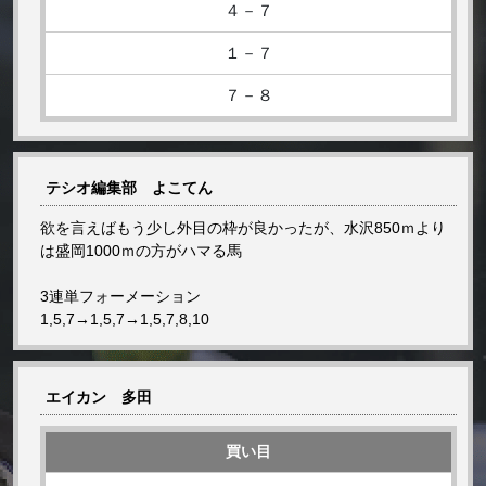
４－７
１－７
７－８
テシオ編集部 よこてん
欲を言えばもう少し外目の枠が良かったが、水沢850ｍより
は盛岡1000ｍの方がハマる馬
3連単フォーメーション
1,5,7→1,5,7→1,5,7,8,10
エイカン 多田
買い目