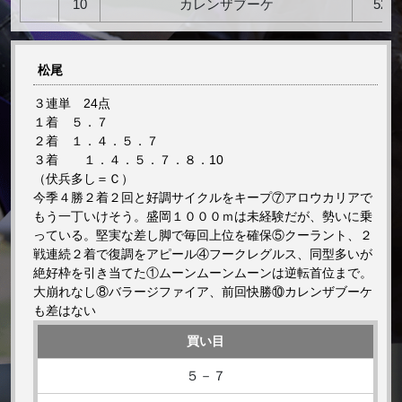
10
カレンザブーケ
52
松尾
３連単 24点
１着 ５．７
２着 １．４．５．７
３着 １．４．５．７．８．10
（伏兵多し＝Ｃ）
今季４勝２着２回と好調サイクルをキープ⑦アロウカリアで
もう一丁いけそう。盛岡１０００ｍは未経験だが、勢いに乗
っている。堅実な差し脚で毎回上位を確保⑤クーラント、２
戦連続２着で復調をアピール④フークレグルス、同型多いが
絶好枠を引き当てた①ムーンムーンムーンは逆転首位まで。
大崩れなし⑧バラージファイア、前回快勝⑩カレンザブーケ
も差はない
買い目
５－７