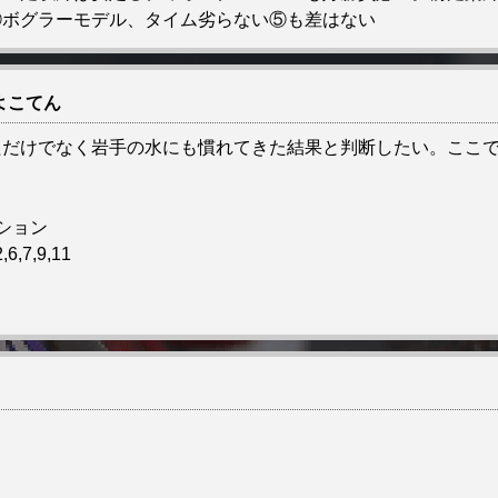
④ボグラーモデル、タイム劣らない⑤も差はない
よこてん
ただけでなく岩手の水にも慣れてきた結果と判断したい。ここ
ション
,6,7,9,11