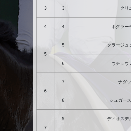
3
3
クリ
4
4
ボグラー
5
クラージュ
5
6
ウチュウ
7
ナダ
6
8
シュガー
9
ディオスデ
7