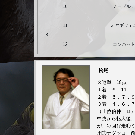
10
ノーブル
11
ミヤギフェ
8
12
コンバッ
松尾
３連単 18点
１着 ６．11
２着 ６．７．９
３着 ４．６．７
（上位伯仲＝Ｂ
中央から転入後
が、毎回好走⑪
用⑦ナダッコ、