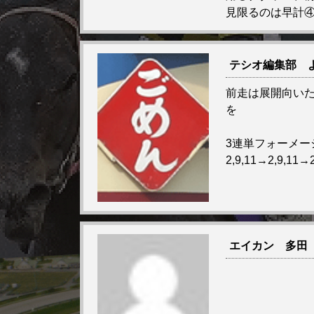
見限るのは早計
テシオ編集部 
前走は展開向い
を
3連単フォーメー
2,9,11→2,9,11→2
エイカン 多田