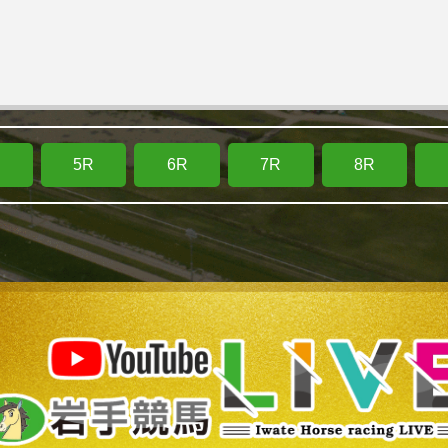
R
5R
6R
7R
8R