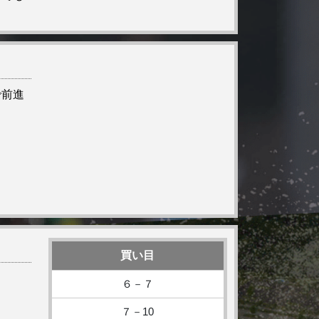
で前進
買い目
６－７
７－10