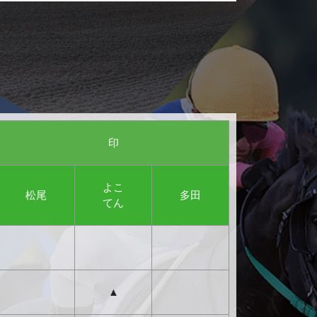
印
よこ
松尾
多田
てん
▲