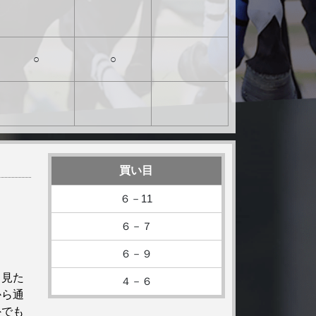
○
○
買い目
６－11
６－７
６－９
と見た
４－６
から通
外でも