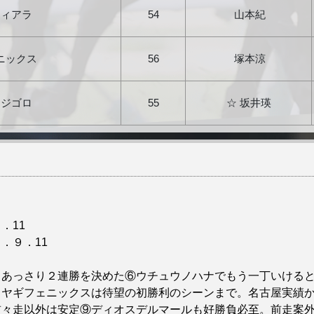
ティアラ
54
山本紀
ニックス
56
塚本涼
トジゴロ
55
☆ 坂井瑛
．11
．９．11
）
、あっさり２連勝を決めた⑥ウチュウノハナでもう一丁いける
ミヤギフェニックスは待望の初勝利のシーンまで。名古屋実績
前々走以外は安定⑨ディオスデルマールも好勝負必至。前走案