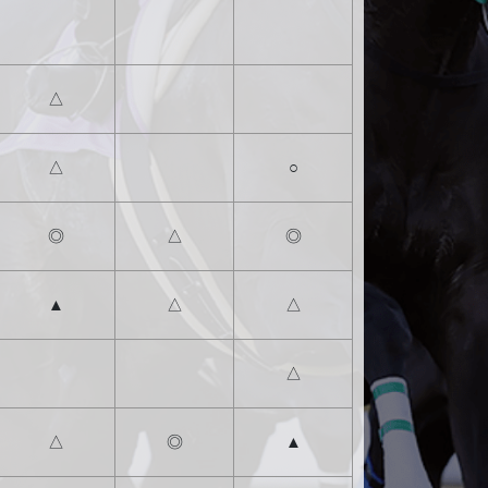
△
△
○
◎
△
◎
▲
△
△
△
△
◎
▲