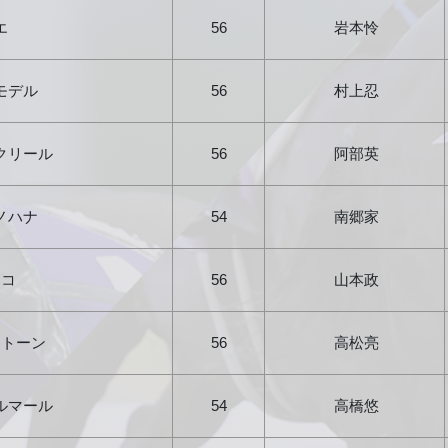
エ
56
岩本怜
モデル
56
村上忍
クリール
56
阿部英
ノハナ
54
南郷家
ッコ
56
山本政
ストーン
56
高松亮
ルマール
54
高橋悠