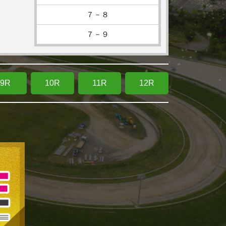
７－８
７－９
9R
10R
11R
12R