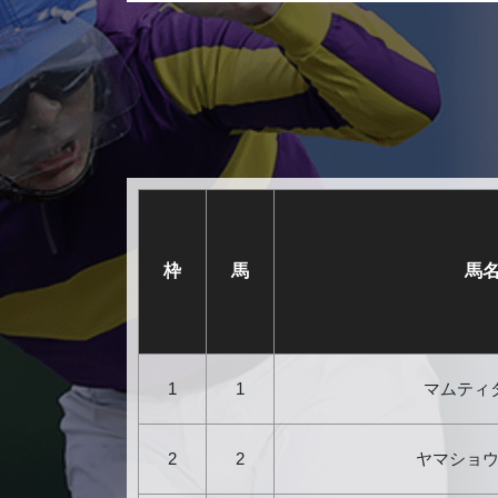
枠
馬
馬
1
1
マムティ
2
2
ヤマショ