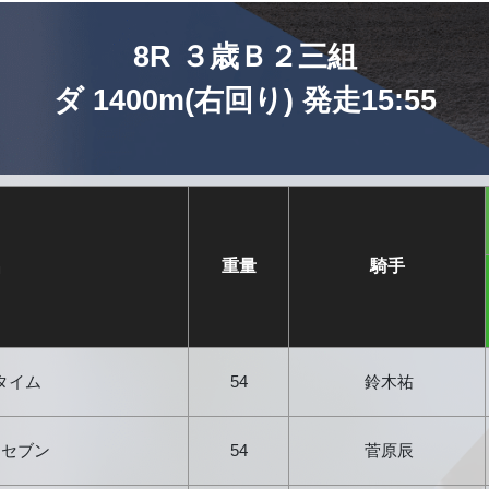
8R ３歳Ｂ２三組
ダ 1400m(右回り) 発走15:55
名
重量
騎手
タイム
54
鈴木祐
ウセブン
54
菅原辰