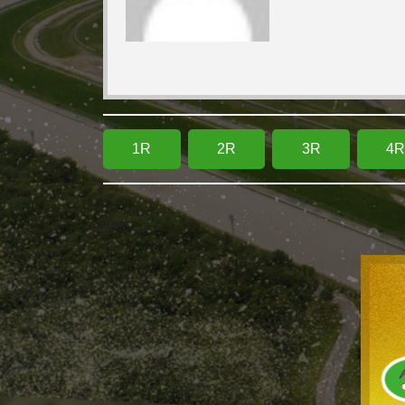
1R
2R
3R
4