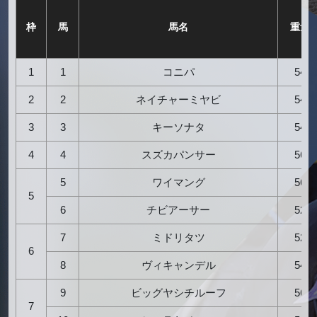
枠
馬
馬名
重量
1
1
コニパ
54
2
2
ネイチャーミヤビ
54
3
3
キーソナタ
54
4
4
スズカパンサー
56
5
ワイマング
56
5
6
チビアーサー
52
7
ミドリタツ
52
6
8
ヴィキャンデル
54
9
ビッグヤシチルーフ
56
7