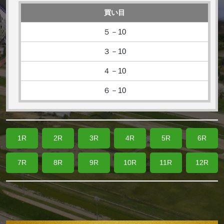
買い目
５－10
３－10
４－10
６－10
1R
2R
3R
4R
5R
6R
7R
8R
9R
10R
11R
12R