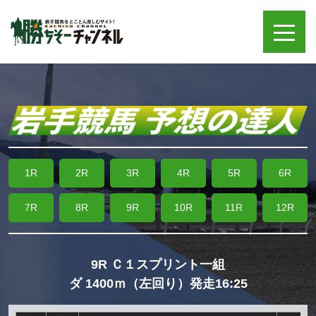
1R
2R
3R
4R
5R
6R
7R
8R
9R
10R
11R
12R
9R Ｃ１スプリント一組
ダ 1400ｍ（左回り）発走16:25