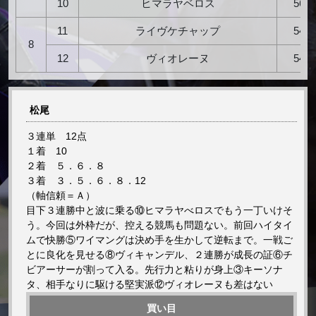
10
ヒマラヤベロス
56
11
ライヴケチャップ
54
8
12
ヴィオレーヌ
54
松尾
３連単 12点
１着 10
２着 ５．６．８
３着 ３．５．６．８．12
（軸信頼＝Ａ）
目下３連勝中と波に乗る⑩ヒマラヤべロスでもう一丁いけそ
う。今回は外枠だが、控える競馬も問題ない。前回ハイタイ
ムで快勝⑤ワイマングは決め手を生かして逆転まで。一戦ご
とに良化を見せる⑧ヴィキャンデル、２連勝が成長の証⑥チ
ビアーサーが割って入る。先行力と粘りが身上③キーソナ
タ、相手なりに駆ける堅実派⑫ヴィオレーヌも差はない
買い目