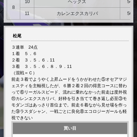
10
ヘックス
54
8
11
カレンエクスカリバ
56
松尾
３連単 24点
１着 ５．６
２着 ３．５．６．11
３着 ３．５．６．８．９．11
（混戦＝Ｃ）
前走３着でようやく上昇ムードをうかがわせた⑤オセアマジ
ェスティを主軸視したが、６勝２着２回の得意コースに替わ
って⑥リーガルスピード、流れに乗れなかった前走は度外視
⑪カレンエクスカリバ、好枠を引き当てて巻き返し必至③モ
モダンゴはあっさり首位まで。前走６着ながら見せ場を作っ
た⑨ラスダシャン、一戦ごとに良化⑧エコロジーガールも軽
視できない
買い目