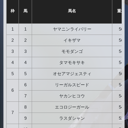
枠
馬
馬名
重量
1
1
ヤマニンライバリー
56
2
2
イキザマ
56
3
3
モモダンゴ
54
4
4
タマモキサキ
54
5
5
オセアマジェスティ
56
6
リーガルスピード
54
6
7
ヤカンヒコウ
54
8
エコロジーガール
54
7
9
ラスダシャン
52