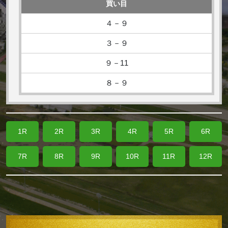
買い目
４－９
３－９
９－11
８－９
1R
2R
3R
4R
5R
6R
7R
8R
9R
10R
11R
12R