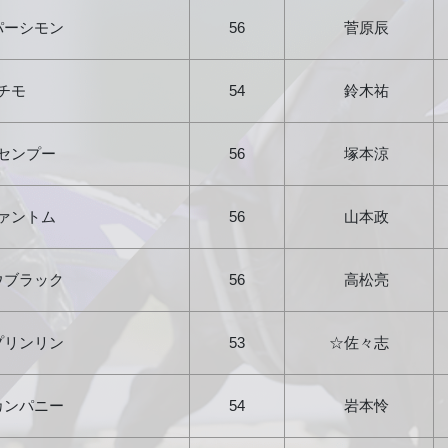
パーシモン
56
菅原辰
チモ
54
鈴木祐
センプー
56
塚本涼
ァントム
56
山本政
ウブラック
56
高松亮
プリンリン
53
☆佐々志
カンパニー
54
岩本怜