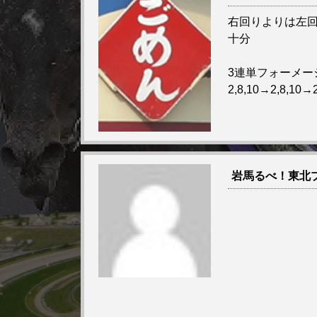
右回りよりは左
十分
3連単フォーメー
2,8,10→2,8,10→2
岩馬るべ！東北