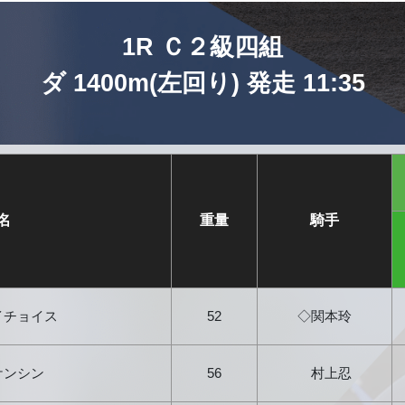
1R Ｃ２級四組
ダ 1400m(左回り) 発走 11:35
名
重量
騎手
イチョイス
52
◇関本玲
ケンシン
56
村上忍