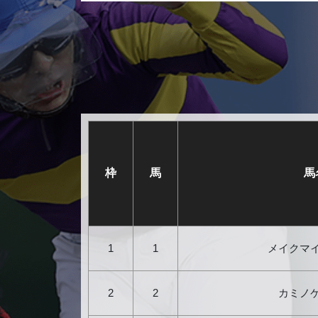
枠
馬
馬
1
1
メイクマ
2
2
カミノ