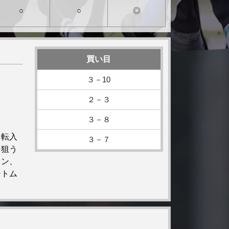
○
○
◎
買い目
３－10
２－３
３－８
。転入
３－７
を狙う
リン、
ントム