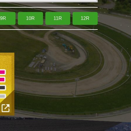
9R
10R
11R
12R