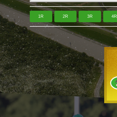
1R
2R
3R
4