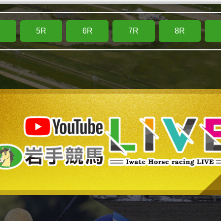
R
5R
6R
7R
8R