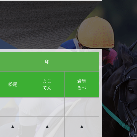
印
よこ
岩馬
松尾
てん
るべ
▲
▲
▲