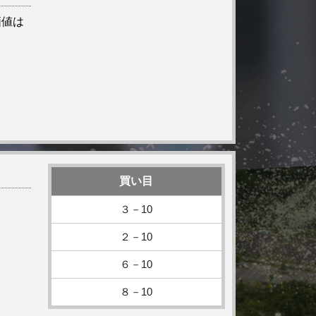
価値は
買い目
３－10
２－10
６－10
８－10