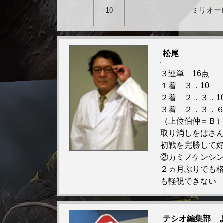
10
ミリオー
松尾
３連単 16点
１着 ３．10
２着 ２．３．1
３着 ２．３．６
（上位伯仲＝Ｂ
取り消しをはさ
初戦を完勝して
②カミノケンシ
２ヵ月ぶりでも
も軽視できない
テシオ編集部 