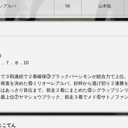
レアルバ
56
山本聡
0
．７．８．10
）
んで３戦連続で２着確保③ブラックパーシモンが総合力で上位
好発進を決めた⑩ミリオーレアルバ、好枠から逃げ切り２連勝
ンはあっさり首位まで。前走２着にまとめた⑧シグラップリン
格最上位⑦ヤマショウブラック、前走３着でメド⑥サトノファ
よこてん