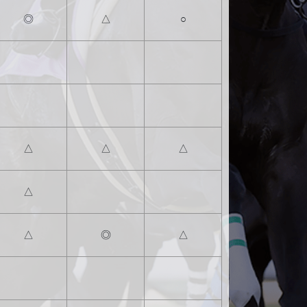
◎
△
○
△
△
△
△
△
◎
△