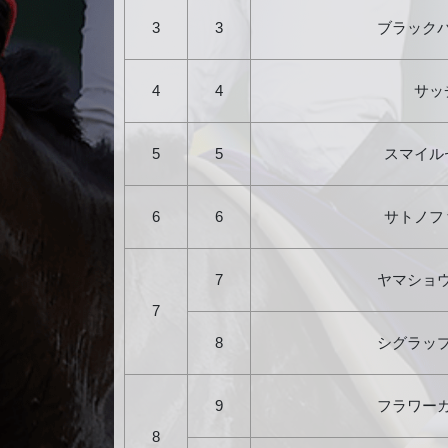
3
3
ブラック
4
4
サッ
5
5
スマイル
6
6
サトノフ
7
ヤマショ
7
8
シグラッ
9
フラワー
8